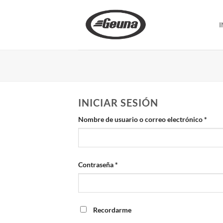
Saltar
al
I
contenido
INICIAR SESIÓN
Requ
Nombre de usuario o correo electrónico
*
Requerido
Contraseña
*
Recordarme